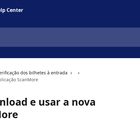
lp Center
erificação dos bilhetes à entrada
plicação ScanMore
load e usar a nova
More