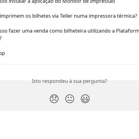
so instalar a aplicação do Monitor de Impressão
imprimem os bilhetes via Teller numa impressora térmica?
so fazer uma venda como bilheteira utilizando a Plataform
?
pp
Isto respondeu à sua pergunta?
😞
😐
😃