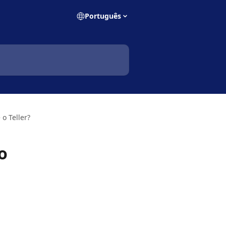
Português
o Teller?
o