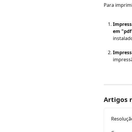
Para imprimi
Impress
em "pdf
instalad
Impress
impressã
Artigos 
Resoluçã