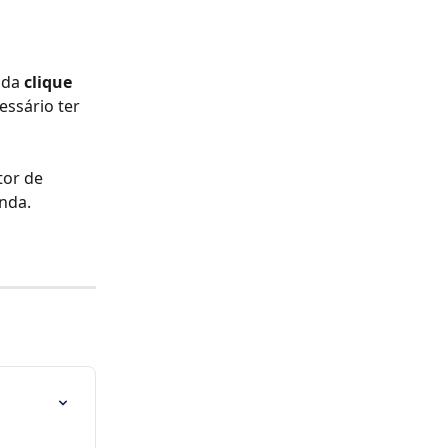
nda
 clique 
ssário ter 
tor de 
nda.