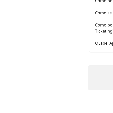
Como pos
Como se 
Como pos
Ticketing
QLabel A