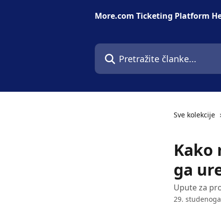
Prijeđite na glavni sadržaj
More.com Ticketing Platform He
Pretražite članke...
Sve kolekcije
Kako 
ga ur
Upute za pr
29. studenoga