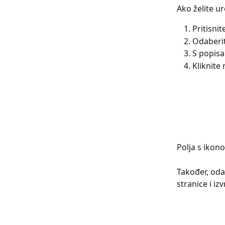
Ako želite ur
Pritisnit
Odaberit
S popisa
Kliknite 
Polja s ikon
Također, oda
stranice i iz