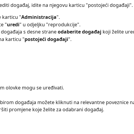
editi događaj, idite na njegovu karticu "postojeći događaji".
e karticu "
Administracija
".
e "
uredi
" u odjeljku "reprodukcije".
 događaja s desne strane 
odaberite događaj
 koji želite ured
na karticu "
postojeći događaji
".
om olovke mogu se uređivati.
birom događaja možete kliknuti na relevantne poveznice n
vršiti promjene koje želite za odabrani događaj.