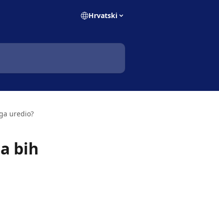
Hrvatski
ga uredio?
a bih