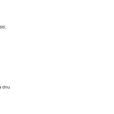
iti.
a dnu 