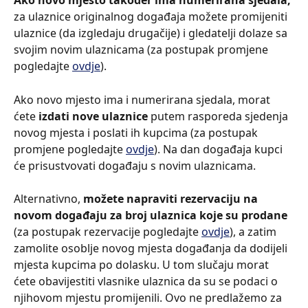
Ako novo mjesto također ima numerirana sjedala,
za ulaznice originalnog događaja možete promijeniti 
ulaznice (da izgledaju drugačije) i gledatelji dolaze sa 
svojim novim ulaznicama (za postupak promjene 
pogledajte 
ovdje
).
Ako novo mjesto ima i numerirana sjedala, morat 
ćete 
izdati nove ulaznice
 putem rasporeda sjedenja 
novog mjesta i poslati ih kupcima (za postupak 
promjene pogledajte 
ovdje
). Na dan događaja kupci 
će prisustvovati događaju s novim ulaznicama.
Alternativno, 
možete napraviti rezervaciju na 
novom događaju za broj ulaznica koje su prodane
(za postupak rezervacije pogledajte 
ovdje
), a zatim 
zamolite osoblje novog mjesta događanja da dodijeli 
mjesta kupcima po dolasku. U tom slučaju morat 
ćete obavijestiti vlasnike ulaznica da su se podaci o 
njihovom mjestu promijenili. Ovo ne predlažemo za 