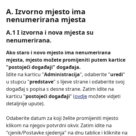
Α. Izvorno mjesto ima 
nenumerirana mjesta
Α.1 I izvorna i nova mjesta su 
nenumerirana.
Ako staro i novo mjesto ima nenumerirana 
mjesta, mjesto možete promijeniti putem kartice 
"postojeći događaji" događaja.
Idite na karticu "
Administracija
", odaberite "
uredi
" 
u stupcu "
predstave
" s lijeve strane i odaberite svoj 
događaj s popisa s desne strane. Zatim idite na 
karticu "
postojeći događaji
" (
ovdje
 možete vidjeti 
detaljnije upute).
Odaberite datum za koji želite promijeniti mjesto 
klikom na njegov potvrdni okvir. Zatim idite na 
"cjenik/Postavke sjedenja" na dnu tablice i kliknite na 