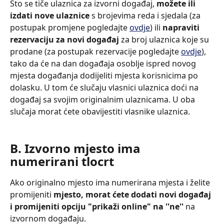
Što se tiče ulaznica za izvorni događaj, 
možete ili 
izdati nove ulaznice
 s brojevima reda i sjedala (za 
postupak promjene pogledajte 
ovdje
) ili 
napraviti 
rezervaciju za novi događaj 
za broj ulaznica koje su 
prodane (za postupak rezervacije pogledajte 
ovdje
), 
tako da će na dan događaja osoblje ispred novog 
mjesta događanja dodijeliti mjesta korisnicima po 
dolasku. U tom će slučaju vlasnici ulaznica doći na 
događaj sa svojim originalnim ulaznicama. U oba 
slučaja morat ćete obavijestiti vlasnike ulaznica.
Β. Izvorno mjesto ima 
numerirani tlocrt
Ako originalno mjesto ima numerirana mjesta i želite 
promijeniti
 mjesto, morat ćete dodati novi događaj 
i promijeniti opciju "prikaži online" na ''ne''
 na 
izvornom događaju.