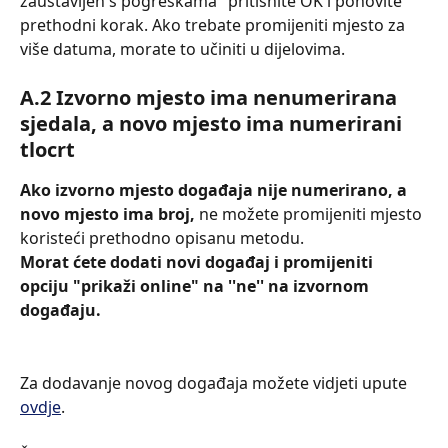
zaustavljen s pogreškama" pritisnite OK i ponovite 
prethodni korak. Ako trebate promijeniti mjesto za 
više datuma, morate to učiniti u dijelovima.
Α.2 Izvorno mjesto ima nenumerirana 
sjedala, a novo mjesto ima numerirani 
tlocrt
Ako izvorno mjesto događaja nije numerirano, a 
novo mjesto ima broj, 
ne možete promijeniti mjesto 
koristeći prethodno opisanu metodu.
Morat ćete dodati novi događaj i promijeniti 
opciju "prikaži online" na ''ne'' na izvornom 
događaju.
Za dodavanje novog događaja možete vidjeti upute 
ovdje
.