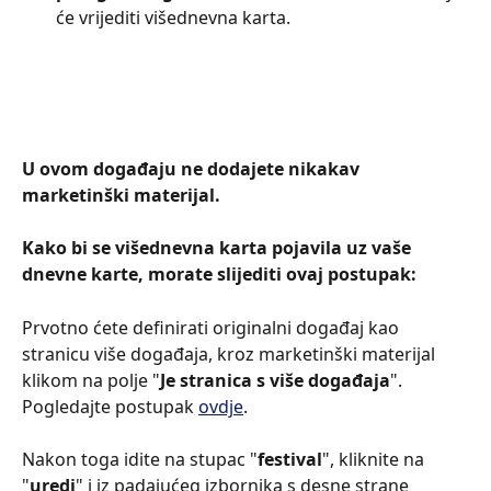
će vrijediti višednevna karta.
U ovom događaju ne dodajete nikakav 
marketinški materijal.
Kako bi se višednevna karta pojavila uz vaše 
dnevne karte, morate slijediti ovaj postupak:
Prvotno ćete definirati originalni događaj kao 
stranicu više događaja, kroz marketinški materijal 
klikom na polje "
Je stranica s više događaja
". 
Pogledajte postupak 
ovdje
.
Nakon toga idite na stupac "
festival
", kliknite na 
"
uredi
" i iz padajućeg izbornika s desne strane 