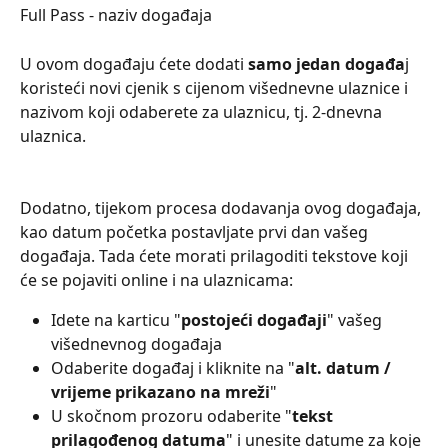
Full Pass - naziv događaja
U ovom događaju ćete dodati 
samo jedan događa
j 
koristeći novi cjenik s cijenom višednevne ulaznice i 
nazivom koji odaberete za ulaznicu, tj. 2-dnevna 
ulaznica.
Dodatno, tijekom procesa dodavanja ovog događaja, 
kao datum početka postavljate prvi dan vašeg 
događaja. Tada ćete morati prilagoditi tekstove koji 
će se pojaviti online i na ulaznicama:
Idete na karticu "
postojeći događaji
" vašeg 
višednevnog događaja
Odaberite događaj i kliknite na "
alt. datum / 
vrijeme prikazano na mreži
"
U skočnom prozoru odaberite "
tekst 
prilagođenog datuma
" i unesite datume za koje 