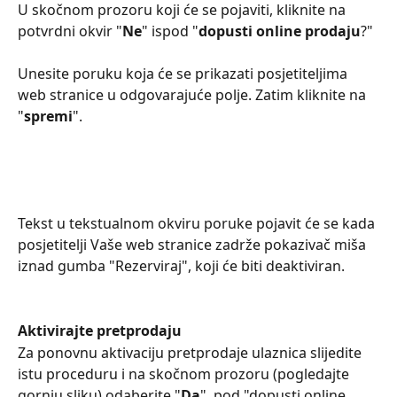
U skočnom prozoru koji će se pojaviti, kliknite na 
potvrdni okvir "
Ne
" ispod "
dopusti online prodaju
?"
Unesite poruku koja će se prikazati posjetiteljima 
web stranice u odgovarajuće polje. Zatim kliknite na 
"
spremi
".
Tekst u tekstualnom okviru poruke pojavit će se kada 
posjetitelji Vaše web stranice zadrže pokazivač miša 
iznad gumba "Rezerviraj", koji će biti deaktiviran.
Aktivirajte pretprodaju
Za ponovnu aktivaciju pretprodaje ulaznica slijedite 
istu proceduru i na skočnom prozoru (pogledajte 
gornju sliku) odaberite "
Da
", pod "dopusti online 