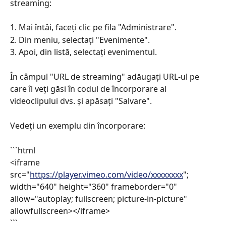
streaming:
1. Mai întâi, faceți clic pe fila "Administrare".
2. Din meniu, selectați "Evenimente".
3. Apoi, din listă, selectați evenimentul.
În câmpul "URL de streaming" adăugați URL-ul pe 
care îl veți găsi în codul de încorporare al 
videoclipului dvs. și apăsați "Salvare".
Vedeți un exemplu din încorporare:
```html
<iframe 
src="
https://player.vimeo.com/video/xxxxxxxx
"; 
width="640" height="360" frameborder="0" 
allow="autoplay; fullscreen; picture-in-picture" 
allowfullscreen></iframe>
```