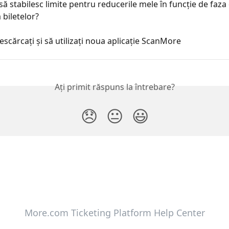
ă stabilesc limite pentru reducerile mele în funcție de faza
 biletelor?
scărcați și să utilizați noua aplicație ScanMore
Ați primit răspuns la întrebare?
😞
😐
😃
More.com Ticketing Platform Help Center