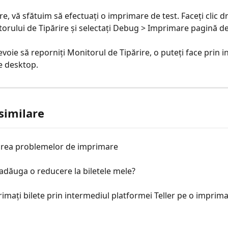
e, vă sfătuim să efectuați o imprimare de test. Faceți clic d
torului de Tipărire și selectați Debug > Imprimare pagină de
voie să reporniți Monitorul de Tipărire, o puteți face prin i
pe desktop.
 similare
area problemelor de imprimare
dăuga o reducere la biletele mele?
mați bilete prin intermediul platformei Teller pe o imprima