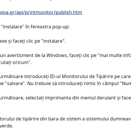
er.viva.gr/api/printmonitor/publish.htm
e "instalare" în fereastra pop-up:
xe și faceți clic pe "instalare".
un avertisment de la Windows, faceți clic pe "mai multe info
cutați oricum".
 următoare introduceți ID-ul Monitorului de Tipărire pe care 
c pe "salvare". Nu trebuie să introduceți nimic în câmpul "Nu
următoare, selectați imprimanta din meniul derulant și faceți
torului de tipărire din bara de sistem a sistemului dumneav
 verde.