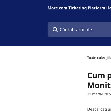
Direct la conținutul principal
More.com Ticketing Platform He
Căutați articole...
Toate colecțiil
Cum po
Monit
21 martie 202
Descărcați ap