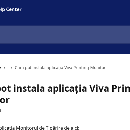
lp Center
e
Cum pot instala aplicația Viva Printing Monitor
t instala aplicația Viva Pri
or
4
licația Monitorul de Tipărire de aici: