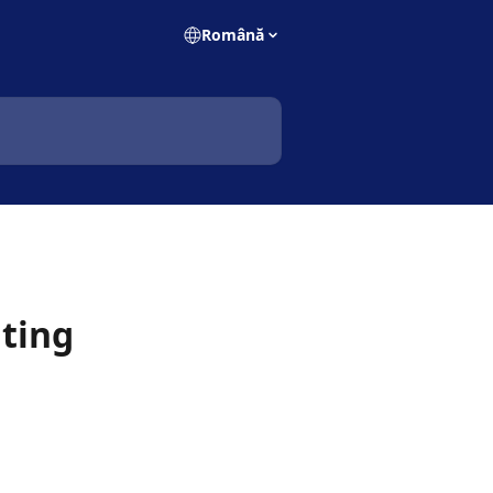
Română
nting