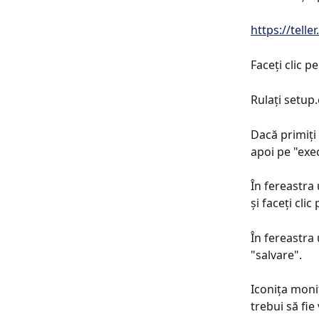
https://tell
Faceți clic p
Rulați setup.e
Dacă primiți 
apoi pe "exe
În fereastra
și faceți cli
În fereastra 
"salvare".
Iconița moni
trebui să fie