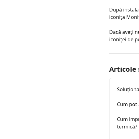
După instalar
iconița Moni
Dacă aveți ne
iconiței de 
Articole
Soluțion
Cum pot a
Cum impri
termică?