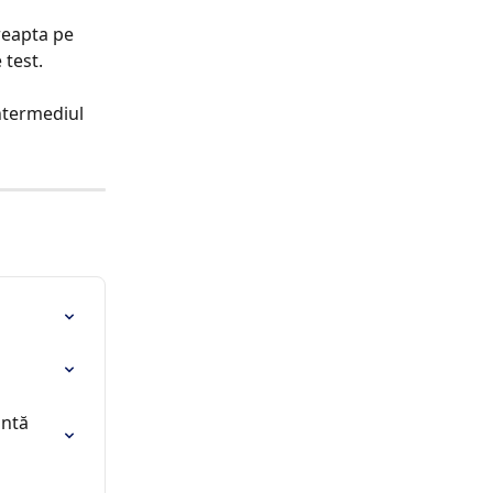
reapta pe 
 test.
ntermediul 
ntă 