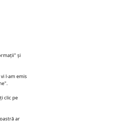
rmații" și 
vi l-am emis 
me".
 clic pe 
oastră ar 