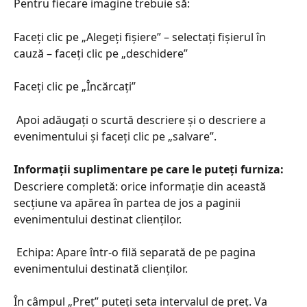
Pentru fiecare imagine trebuie să:
Faceți clic pe „Alegeți fișiere” – selectați fișierul în 
cauză – faceți clic pe „deschidere”
Faceți clic pe „Încărcați”
 Apoi adăugați o scurtă descriere și o descriere a 
evenimentului și faceți clic pe „salvare”.
Informații suplimentare pe care le puteți furniza:
Descriere completă: orice informație din această 
secțiune va apărea în partea de jos a paginii 
evenimentului destinat clienților.
 Echipa: Apare într-o filă separată de pe pagina 
evenimentului destinată clienților.
În câmpul „Preț” puteți seta intervalul de preț. Va 