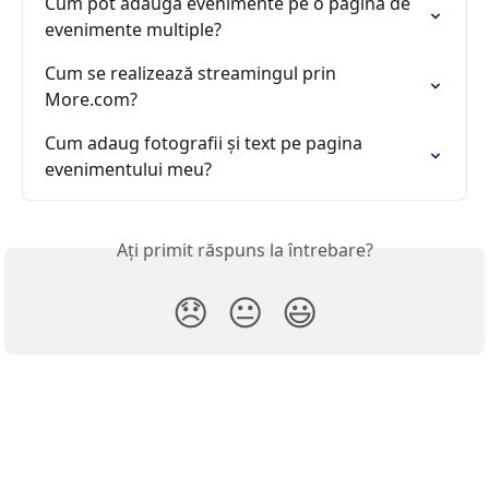
Cum pot adăuga evenimente pe o pagină de 
evenimente multiple?
Cum se realizează streamingul prin 
More.com?
Cum adaug fotografii și text pe pagina 
evenimentului meu?
Ați primit răspuns la întrebare?
😞
😐
😃