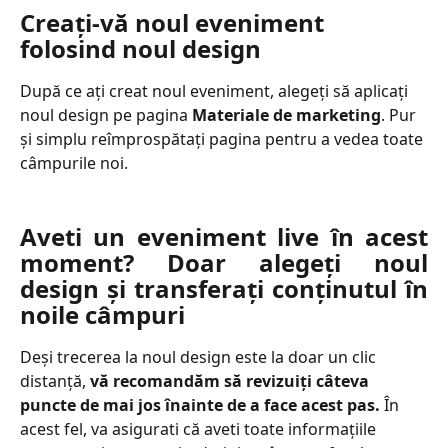
Creați-vă noul eveniment 
folosind noul design
După ce ați creat noul eveniment, alegeți să aplicați 
noul design pe pagina 
Materiale de marketing
. Pur 
și simplu reîmprospătați pagina pentru a vedea toate 
câmpurile noi.
Aveti un eveniment live în acest
moment? Doar alegeți noul
design și transferați conținutul în
noile câmpuri
Deși trecerea la noul design este la doar un clic 
distanță, 
vă recomandăm să revizuiți câteva 
puncte de mai jos înainte de a face acest pas.
 În 
acest fel, va asigurati că aveti toate informațiile 