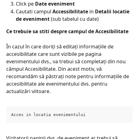
Click pe 
Date eveniment​
Cautati campul 
Accessibilitate 
in
 Detalii
locatie 
de eveniment 
(sub tabelul cu date)
Ce trebuie sa stiti despre campul de Accesibilitate​
În cazul în care doriți să editați informațiile de 
accesibilitate care sunt vizibile pe pagina 
evenimentului dvs., va trebui să completați din nou 
câmpul Accesibilitate. Din acest motiv, vă 
recomandăm să păstrați note pentru informațiile de 
accesibilitate ale evenimentului dvs. pentru 
actualizări viitoare.
Acces in locatia evenimentului
Vizitatorii paginii dvs. de eveniment ar trebui să 