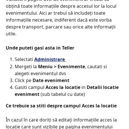
obțină toate informațiile despre accesul lor la locul 
evenimentului. Aici ar trebui să includeți toate 
informațiile necesare, indiferent dacă este vorba 
despre transport, parcare sau orice alte informații 
utile.
Unde puteti gasi asta in Teller​
Selectati 
Administrare 
Mergeti la 
Meniu > Evenimente
, cautati si 
alegeti evenimentul dvs
Click pe 
Date eveniment​
Gasiti campul 
Acces la locatie
 in 
Detalii locatie 
eveniment
 (sub tabelul cu date)
Ce trebuie sa stiti despre campul Acces la locatie
În cazul în care doriți să editați informațiile acces la 
locație care sunt vizibile pe pagina evenimentului 