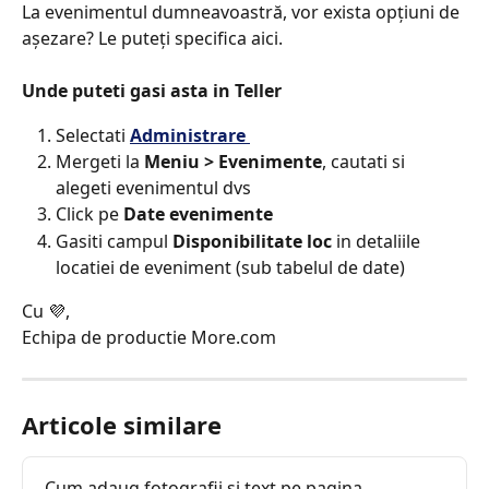
La evenimentul dumneavoastră, vor exista opțiuni de 
așezare? Le puteți specifica aici.
Unde puteti gasi asta in Teller​
Selectati 
Administrare 
Mergeti la 
Meniu > Evenimente
, cautati si 
alegeti evenimentul dvs
Click pe 
Date evenimente​
Gasiti campul 
Disponibilitate loc
 in detaliile 
locatiei de eveniment (sub tabelul de date)
Cu 💜,
Echipa de productie More.com
Articole similare
Cum adaug fotografii și text pe pagina 