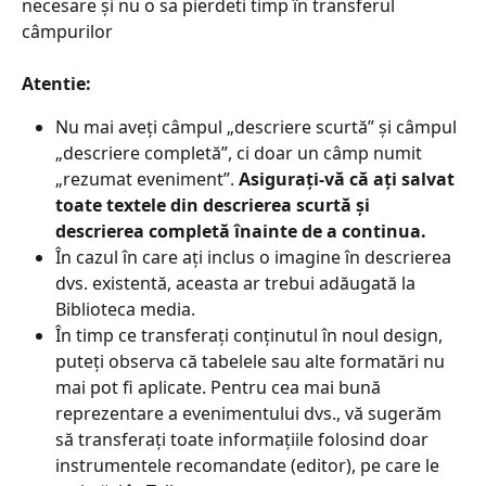
necesare și nu o sa pierdeti timp în transferul 
câmpurilor
Atentie:
Nu mai aveți câmpul „descriere scurtă” și câmpul 
„descriere completă”, ci doar un câmp numit 
„rezumat eveniment”. 
Asigurați-vă că ați salvat 
toate textele din descrierea scurtă și 
descrierea completă înainte de a continua.​
În cazul în care ați inclus o imagine în descrierea 
dvs. existentă, aceasta ar trebui adăugată la 
Biblioteca media.
În timp ce transferați conținutul în noul design, 
puteți observa că tabelele sau alte formatări nu 
mai pot fi aplicate. Pentru cea mai bună 
reprezentare a evenimentului dvs., vă sugerăm 
să transferați toate informațiile folosind doar 
instrumentele recomandate (editor), pe care le 