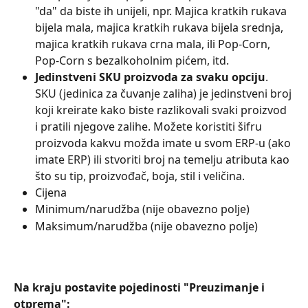
"da" da biste ih unijeli, npr. Majica kratkih rukava 
bijela mala, majica kratkih rukava bijela srednja, 
majica kratkih rukava crna mala, ili Pop-Corn, 
Pop-Corn s bezalkoholnim pićem, itd.
Jedinstveni SKU proizvoda za svaku opciju
. 
SKU (jedinica za čuvanje zaliha) je jedinstveni broj 
koji kreirate kako biste razlikovali svaki proizvod 
i pratili njegove zalihe. Možete koristiti šifru 
proizvoda kakvu možda imate u svom ERP-u (ako 
imate ERP) ili stvoriti broj na temelju atributa kao 
što su tip, proizvođač, boja, stil i veličina.
Cijena
Minimum/narudžba (nije obavezno polje)
Maksimum/narudžba (nije obavezno polje)
Na kraju postavite pojedinosti "Preuzimanje i 
otprema":