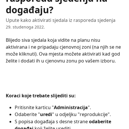
događaju?
Upute kako aktivirati sjedala iz rasporeda sjedenja
29. studenoga 2022.
Blijedo siva sjedala koja vidite na planu nisu 
aktivirana i ne pripadaju cjenovnoj zoni (na njih se ne 
može kliknuti). Ova mjesta možete aktivirati kad god 
želite i dodati ih u cjenovnu zonu po vašem izboru.
Koraci koje trebate slijediti su:
Pritisnite karticu "
Administracija
".
Odaberite "
uredi
" u odjeljku "reprodukcije".
S popisa događaja s desne strane 
odaberite 
događaj 
koji želite urediti.