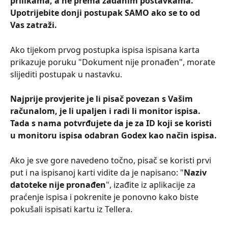
prilikama, a ne prema zadanim postavkama. 
Upotrijebite donji postupak SAMO ako se to od 
Vas zatraži.
Ako tijekom prvog postupka ispisa ispisana karta 
prikazuje poruku "Dokument nije pronađen", morate 
slijediti postupak u nastavku.
Najprije provjerite je li pisač povezan s Vašim 
računalom, je li upaljen i radi li monitor ispisa. 
Tada s nama potvrđujete da je za ID koji se koristi 
u monitoru ispisa odabran Godex kao način ispisa.
Ako je sve gore navedeno točno, pisač se koristi prvi 
put i na ispisanoj karti vidite da je napisano: "
Naziv 
datoteke nije pronađen
", izađite iz aplikacije za 
praćenje ispisa i pokrenite je ponovno kako biste 
pokušali ispisati kartu iz Tellera.