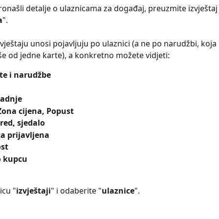
ronašli detalje o ulaznicama za događaj, preuzmite izvještaj
a
".
vještaju unosi pojavljuju po ulaznici (a ne po narudžbi, koj
​više od jedne karte), a konkretno možete vidjeti:
te i narudžbe
radnje
Zona cijena, Popust
 red, sjedalo
ta prijavljena
ost
o kupcu
ticu "
izvještaji
" i odaberite "
ulaznice
".