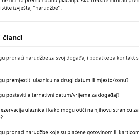
j ne filtrira prema načinu plaćanja. Ako trebate filtrirati pr
istite izvještaj ''narudžbe''.
 članci
 pronaći narudžbe za svoj događaj i podatke za kontakt sv
 premjestiti ulaznicu na drugi datum ili mjesto/zonu?
 postaviti alternativni datum/vrijeme za događaj?
 rezervacija ulaznica i kako mogu otići na njihovu stranicu za
e?
u pronaći narudžbe koje su plaćene gotovinom ili kartico