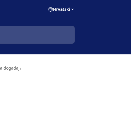
Hrvatski
za događaj?