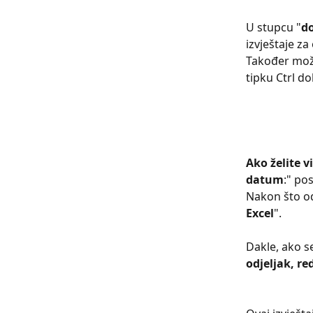
U stupcu "
d
izvještaje z
Također može
tipku Ctrl d
Ako želite v
datum
:" po
Nakon što od
Excel
".
Dakle, ako s
odjeljak, re