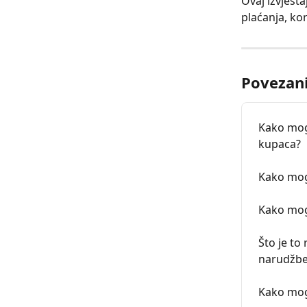
Ovaj izvješta
plaćanja, kor
Povezani
Kako mogu
kupaca?
Kako mogu
Kako mogu
Što je to
narudžb
Kako mog