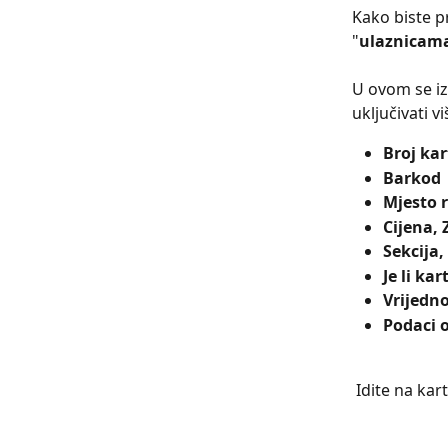
Kako biste p
"
ulaznicam
U ovom se iz
uključivati ​
Broj kar
Barkod
Mjesto 
Cijena, 
Sekcija,
Je li kar
Vrijedn
Podaci 
 Idite na kar