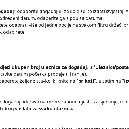
ogađaj
" odaberite događaj(e) za koje želite izdati izvještaj. A
a određeni datum, odaberite ga s popisa datuma.
te odabrati više od jedne opcije na svakom filtru držeći pri
ok odabirete.
idjeti ukupan broj ulaznica za događaj
, u "
Ulaznice'posta
stavite datum početka prodaje (ili ranije).
aberete željene stavke, kliknite na "
prikaži
", a zatim na "
iz
e događaj održava na rezerviranom mjestu za sjedenje, moći 
d i broj sjedala za svaku ulaznicu
.