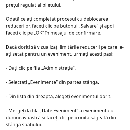
prețul regulat al biletului.
Odată ce ați completat procesul cu deblocarea 
reducerilor, faceți clic pe butonul „Salvare” și apoi 
faceți clic pe „OK” în mesajul de confirmare.
Dacă doriți să vizualizați limitările reducerii pe care le-
ați setat pentru un eveniment, urmați acești pași:
- Dați clic pe fila „Administrație”.
- Selectați „Evenimente” din partea stângă.
- Din lista din dreapta, alegeți evenimentul dorit.
- Mergeți la fila „Date Eveniment” a evenimentului 
dumneavoastră și faceți clic pe iconița săgeată din 
stânga spațiului.