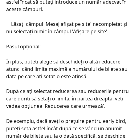
astfel încât să puteți introduce un număr adecvat în 
aceste câmpuri.
    Lăsați câmpul 'Mesaj afișat pe site' necompletat și 
nu selectați nimic în câmpul 'Afișare pe site'.
Pasul opțional:
În plus, puteți alege să deschideți o altă reducere 
atunci când limita maximă a numărului de bilete sau 
data pe care ați setat-o este atinsă.
După ce ați selectat reducerea sau reducerile pentru 
care doriți să setați o limită, în partea dreaptă, veți 
vedea opțiunea 'Reducerea care urmează'.
De exemplu, dacă aveți o prețuire pentru early bird, 
puteți seta astfel încât după ce se vând un anumit 
număr de bilete sau la o dată specifică, se deschide 