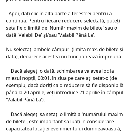
- Apoi, dați clic în altă parte a ferestrei pentru a 
continua. Pentru fiecare reducere selectată, puteți 
seta fie o limită de 'Număr maxim de bilete' sau o 
dată 'Valabil De' și/sau 'Valabil Până La'.
Nu selectați ambele câmpuri (limita max. de bilete și 
dată), deoarece acestea nu funcționează împreună.
    Dacă alegeți o dată, schimbarea va avea loc la 
miezul nopții, 00:01, în ziua pe care ați setat-o (de 
exemplu, dacă doriți ca o reducere să fie disponibilă 
până la 20 aprilie, veți introduce 21 aprilie în câmpul 
'Valabil Până La').
    Dacă alegeți să setați o limită a 'numărului maxim 
de bilete', este important să luați în considerare 
capacitatea locației evenimentului dumneavoastră, 