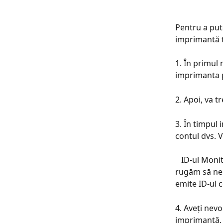
Pentru a put
imprimantă t
1. În primul 
imprimanta pe
2. Apoi, va t
3. În timpul 
contul dvs. V
   ID-ul Monitorului de Imprimare este emis de noi, așa că înainte de a-l instala, vă 
rugăm să ne 
emite ID-ul c
4. Aveți nev
imprimantă.