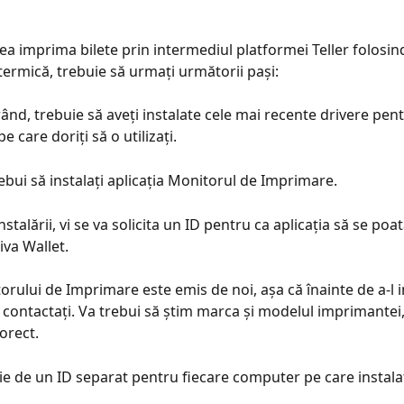
ea imprima bilete prin intermediul platformei Teller folosin
ermică, trebuie să urmați următorii pași:
rând, trebuie să aveți instalate cele mai recente drivere pent
 care doriți să o utilizați.
rebui să instalați aplicația Monitorul de Imprimare.
instalării, vi se va solicita un ID pentru ca aplicația să se poa
iva Wallet.
contactați. Va trebui să știm marca și modelul imprimantei,
orect.
oie de un ID separat pentru fiecare computer pe care instalaț