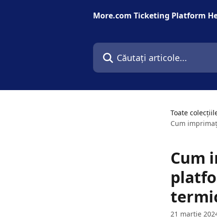
Direct la conținutul principal
More.com Ticketing Platform He
Căutați articole...
Toate colecțiil
Cum imprimați
Cum i
platf
termi
21 martie 202