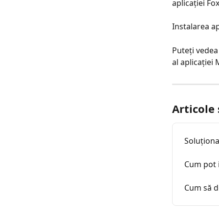
aplicației Fo
Instalarea a
Puteți vedea 
al aplicație
Articole
Soluțion
Cum pot i
Cum să de