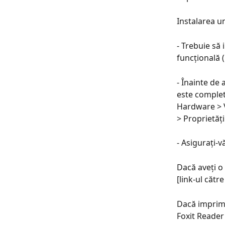
Instalarea u
- Trebuie să 
funcțională (
- Înainte de
este complet
Hardware > V
> Proprietăț
- Asigurați-
Dacă aveți o 
[link-ul către
Dacă imprima
Foxit Reader 