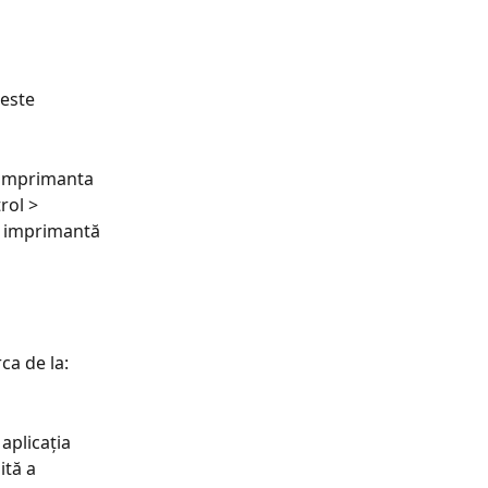
 este 
ă imprimanta 
rol > 
e imprimantă 
ca de la: 
aplicația 
ită a 