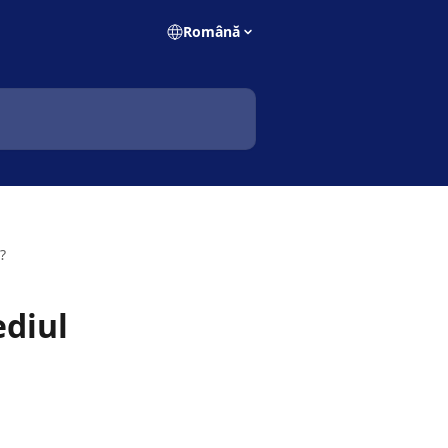
Română
?
ediul