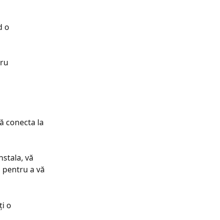
d o 
ru 
tă conecta la 
 pentru a vă 
i o 