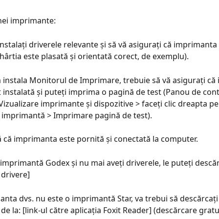
nei imprimante:
instalați driverele relevante și să vă asigurați că imprimanta
hârtia este plasată și orientată corect, de exemplu).
 a instala Monitorul de Imprimare, trebuie să vă asigurați c
 instalată și puteți imprima o pagină de test (Panou de cont
izualizare imprimante și dispozitive > faceți clic dreapta p
i imprimantă > Imprimare pagină de test).
vă că imprimanta este pornită și conectată la computer.
imprimantă Godex și nu mai aveți driverele, le puteți descăr
 drivere]
nta dvs. nu este o imprimantă Star, va trebui să descărcați 
de la: [link-ul către aplicația Foxit Reader] (descărcare gratu