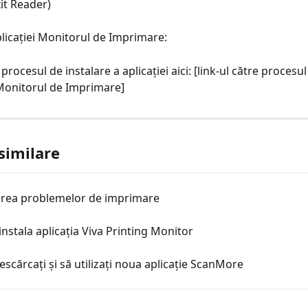
xit Reader)
plicației Monitorul de Imprimare:
procesul de instalare a aplicației aici: [link-ul către procesul
i Monitorul de Imprimare]
 similare
area problemelor de imprimare
nstala aplicația Viva Printing Monitor
scărcați și să utilizați noua aplicație ScanMore