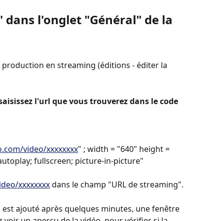
 dans l'onglet "Général" de la 
la production en streaming (éditions - éditer la 
isissez l'url que vous trouverez dans le code 
eo.com/video/xxxxxxxx
" ; width = "640" height = 
utoplay; fullscreen; picture-in-picture" 
ideo/xxxxxxxx
 dans le champ "URL de streaming".
 est ajouté après quelques minutes, une fenêtre 
voir un aperçu de la vidéo, pour vérifier si la 