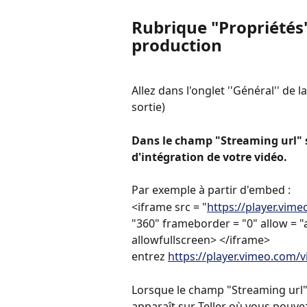
Rubrique "Propriétés"
production
Allez dans l'onglet ''Général'' de 
sortie)
Dans le champ "Streaming url" sa
d'intégration de votre vidéo.
Par exemple à partir d'embed :
<iframe src = "
https://player.vim
"360" frameborder = "0" allow = "a
allowfullscreen> </iframe>
entrez 
https://player.vimeo.com/v
Lorsque le champ "Streaming url"
apparaît,sur Teller où vous pouvez 