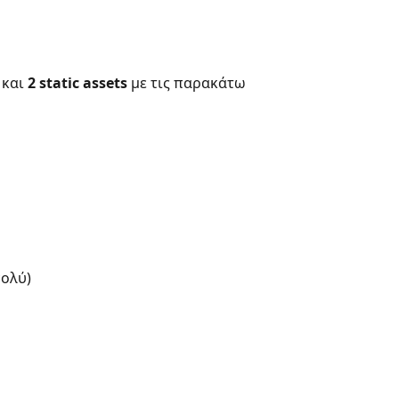
και 
2 static assets
 με τις παρακάτω 
 
ολύ) 