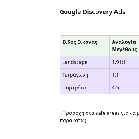
Google Discovery Ads
Είδος Εικόνας
Αναλογία 
Μεγέθους
Landscape 
1.91:1 
Τετράγωνη 
1:1 
Πορτρέτο 
4:5 
*Προσοχή στα safe areas για να 
παρακάτω).