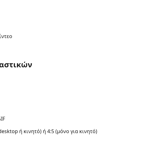
ίντεο 
καστικών 
F ​
esktop ή κινητό) ή 4:5 (μόνο για κινητό) ​