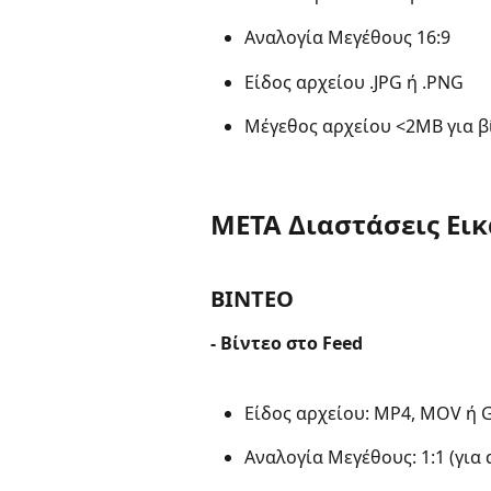
Αναλογία Μεγέθους 16:9  
Είδος αρχείου .JPG ή .PNG   
Μέγεθος αρχείου <2MB για β
META Διαστάσεις Ει
ΒΙΝΤΕΟ
- Βίντεο στο Feed
Είδος αρχείου: MP4, MOV ή GI
Αναλογία Μεγέθους: 1:1 (για d