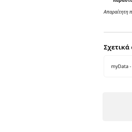
Απαραίτητη π
Σχετικά
myData -