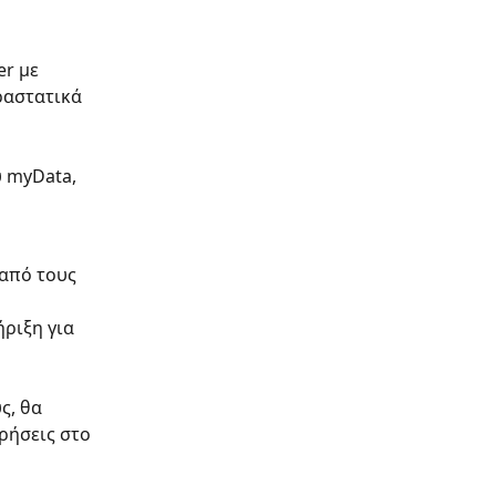
r με 
ραστατικά 
 myData, 
από τους 
ριξη για 
, θα 
ρήσεις στο 