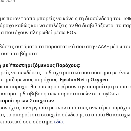
ου 2025
με ποιον τρόπο μπορείς να κάνεις τη διασύνδεση του Telle
άροχο καθώς και να επιλέξεις αν θα διαβιβάζονται τα πα
ια που έχουν πληρωθεί μέσω POS.
ιβάσεις αυτόματα τα παραστατικά σου στην ΑΑΔΕ μέσω του
αυτά τα βήματα:
η με Υποστηριζόμενους Παρόχους
:
είς να συνδέσεις το διαχειριστικό σου σύστημα με έναν 
στηριζόμενους παρόχους: 
EpsilonNet
 ή 
Oxygen
.
οί οι πάροχοι θα σου προσφέρουν την απαραίτητη υποστή
 αυτόματη διαβίβαση των παραστατικών στο myData.
παραίτητων Στοιχείων
:
ον έχεις συνεργασία με έναν από τους ανωτέρω παρόχους
ις τα απαραίτητα στοιχεία σύνδεσης τα οποία θα καταχω
ειριστικό σου σύστημα 
εδώ
.