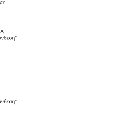
ση 
υς.
ύνδεση"
ύνδεση"