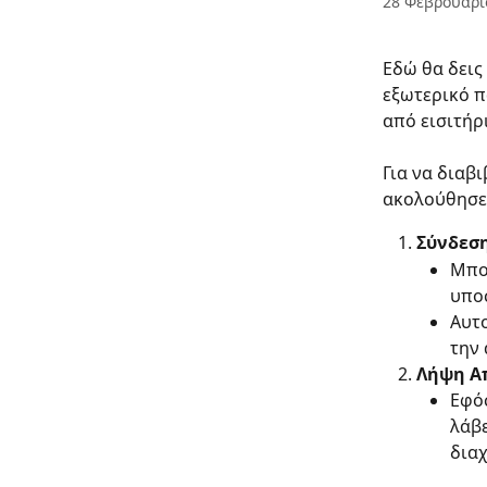
28 Φεβρουαρί
Εδώ θα δεις 
εξωτερικό π
από εισιτήρ
Για να διαβ
ακολούθησε 
Σύνδεσ
Μπορ
υπο
Αυτ
την
Λήψη Α
Εφόσ
λάβε
διαχ