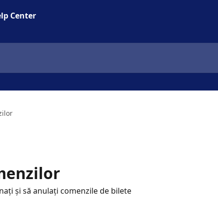
lp Center
ilor
menzilor
ați și să anulați comenzile de bilete