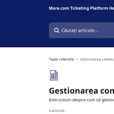
Direct la conținutul principal
More.com Ticketing Platform He
Căutați articole...
Toate colecțiile
Gestionarea comenz
Gestionarea co
Instrucțiuni despre cum să gestion
3 articole