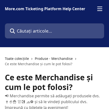
Direct la conținutul principal
More.com Ticketing Platform Help Center
Căutați articole...
Toate colecțiile
Produse - Merchandise
Ce este Merchandise și cum le pot folosi?
Ce este Merchandise și
cum le pot folosi?
📢 Merchandise permite să adăugați produsele dvs.
🍷🥤🍟 👚💽 🧢⚽ și să le vindeți publicului dvs.
împreună cu biletele la eveniment!