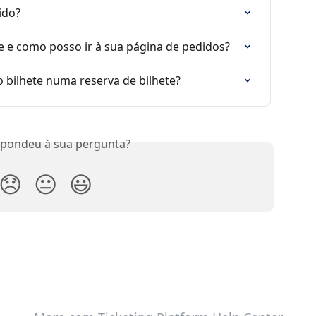
ido?
e e como posso ir à sua página de pedidos?
 bilhete numa reserva de bilhete?
spondeu à sua pergunta?
😞
😐
😃