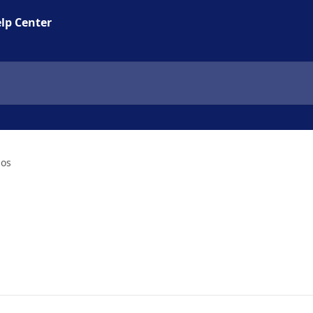
lp Center
ios