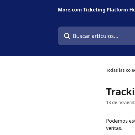
Ir al contenido principal
More.com Ticketing Platform He
Buscar artículos...
Todas las cole
Tracki
18 de noviem
Podemos esta
ventas.