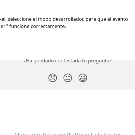
íxel, seleccione el modo desarrollador, para que el evento 
er'' funcione correctamente.
¿Ha quedado contestada tu pregunta?
😞
😐
😃
More.com Ticketing Platform Help Center