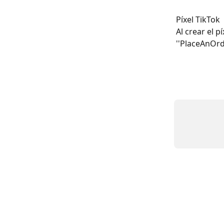
Píxel TikTok
Al crear el p
''PlaceAnOrd